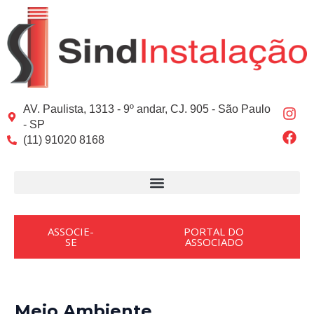
Ir
Post
para
navigation
o
conteúdo
I
F
AV. Paulista, 1313 - 9º andar, CJ. 905 - São Paulo
n
a
- SP
s
c
(11) 91020 8168
t
e
a
b
g
o
r
o
a
k
m
ASSOCIE-
PORTAL DO
SE
ASSOCIADO
Meio Ambiente