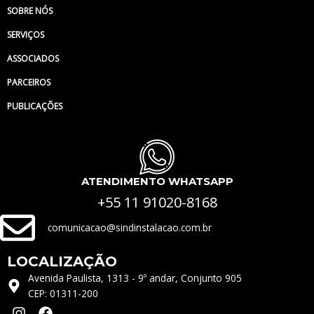
SOBRE NÓS
SERVIÇOS
ASSOCIADOS
PARCEIROS
PUBLICAÇÕES
ATENDIMENTO WHATSAPP
+55 11 91020-8168
comunicacao@sindinstalacao.com.br
LOCALIZAÇÃO
Avenida Paulista, 1313 - 9º andar, Conjunto 905
CEP: 01311-200
I
F