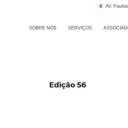
Ir
Post
AV. Paulist
para
navigation
o
conteúdo
SOBRE NÓS
SERVIÇOS
ASSOCIAD
Edição 56
Por
rogeriopritzke
/
8 de abril de 2025