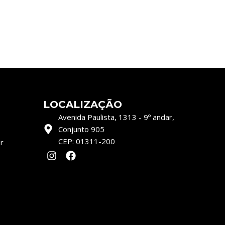
Revista seguinte
→
LOCALIZAÇÃO
Avenida Paulista, 1313 - 9º andar,
Conjunto 905
CEP: 01311-200
r
I
F
n
a
s
c
t
e
a
b
g
o
r
o
a
k