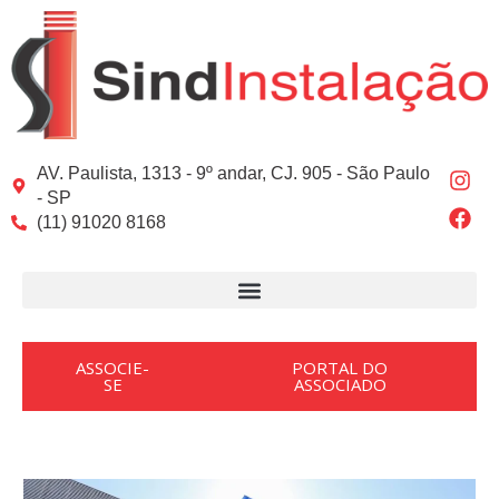
Ir
Post
para
navigation
o
conteúdo
I
F
AV. Paulista, 1313 - 9º andar, CJ. 905 - São Paulo
n
a
- SP
s
c
(11) 91020 8168
t
e
a
b
g
o
r
o
a
k
m
ASSOCIE-
PORTAL DO
SE
ASSOCIADO