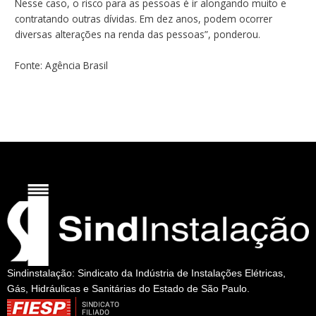
Nesse caso, o risco para as pessoas é ir alongando muito e
contratando outras dívidas. Em dez anos, podem ocorrer
diversas alterações na renda das pessoas”, ponderou.
Fonte: Agência Brasil
←
Post anterior
Post seguinte
→
Sindinstalação: Sindicato da Indústria de Instalações Elétricas,
Gás, Hidráulicas e Sanitárias do Estado de São Paulo.