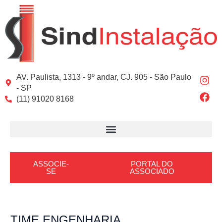
Ir
Post
para
navigation
o
conteúdo
I
F
AV. Paulista, 1313 - 9º andar, CJ. 905 - São Paulo
n
a
- SP
s
c
(11) 91020 8168
t
e
a
b
g
o
r
o
a
k
m
ASSOCIE-
PORTAL DO
SE
ASSOCIADO
TIME ENGENHARIA