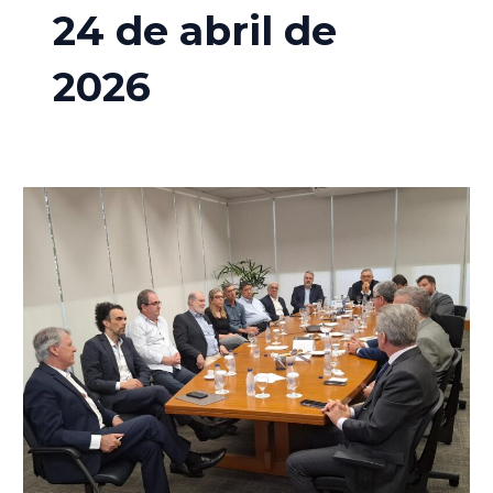
24 de abril de
2026
SINDINSTALAÇÃO
participa
de
reunião
com
diretoria
da
ENEL