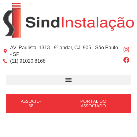
Ir
para
o
conteúdo
I
F
AV. Paulista, 1313 - 9º andar, CJ. 905 - São Paulo
n
a
- SP
s
c
(11) 91020 8168
t
e
a
b
g
o
r
o
a
k
m
ASSOCIE-
PORTAL DO
SE
ASSOCIADO